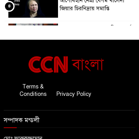
আপোষহীন নেত্রী বেগম খালেদা
৪
জিয়ার চিরনিদ্রায় সমাপ্তি
জাপান-বাংলাদেশ সহযোগিতা কার্বন
৫
বাজার প্রস্তুতি।
বাংলাদেশ ও কুয়েত: সেনাপ্রধান এবং
৬
সহ-পররাষ্ট্রমন্ত্রীর সৌজন্য সাক্ষাৎ
জাতীয় জরুরী ৯৯৯ সেবা পরিদর্শনে
Terms &
৭
অতিরিক্ত পুলিশ মহাপরিদর্শক
Conditions
Privacy Policy
বিপিআই-এর জ্বালানি প্রশিক্ষণ
৮
গবেষণা খাতে সমঝোতা স্বাক্ষর
সম্পাদক মন্ডলী
তিস্তার মশাল প্রজ্বালনে ১০৫ কিঃমিঃ
মোঃ ফারুকুজ্জামান