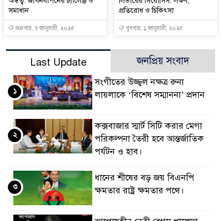
অন্ধত্ব: জীবনযাপনের চ্যালেঞ্জ ও
লিভারের সিরোসিস: লক্ষণ,
সমাধান
প্রতিরোধ ও চিকিৎসা
শুক্রবার, ৩ জানুয়ারী, ২০২৫
বুধবার, ১ জানুয়ারী, ২০২৫
জনপ্রিয় সংবাদ
Last Update
সংগীতের উজ্জ্বল নক্ষত্র রুনা
১
লায়লাকে ‘বিশেষ সম্মাননা’ প্রদান
কক্সবাজার স্মার্ট সিটি করার মেগা
২
পরিকল্পনা তৈরী হবে আন্তর্জাতিক
পর্যটন ও হাব।
ধানের শীষের বড় জয় বিএনপি
৩
ক্ষমতার রাষ্ট্র ক্ষমতার পথে।