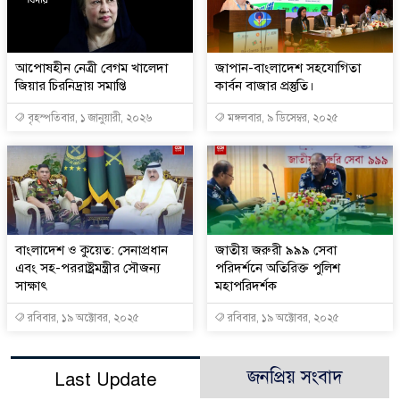
আপোষহীন নেত্রী বেগম খালেদা
জাপান-বাংলাদেশ সহযোগিতা
জিয়ার চিরনিদ্রায় সমাপ্তি
কার্বন বাজার প্রস্তুতি।
বৃহস্পতিবার, ১ জানুয়ারী, ২০২৬
মঙ্গলবার, ৯ ডিসেম্বর, ২০২৫
বাংলাদেশ ও কুয়েত: সেনাপ্রধান
জাতীয় জরুরী ৯৯৯ সেবা
এবং সহ-পররাষ্ট্রমন্ত্রীর সৌজন্য
পরিদর্শনে অতিরিক্ত পুলিশ
সাক্ষাৎ
মহাপরিদর্শক
রবিবার, ১৯ অক্টোবর, ২০২৫
রবিবার, ১৯ অক্টোবর, ২০২৫
জনপ্রিয় সংবাদ
Last Update