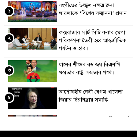
সংগীতের উজ্জ্বল নক্ষত্র রুনা
১
লায়লাকে ‘বিশেষ সম্মাননা’ প্রদান
কক্সবাজার স্মার্ট সিটি করার মেগা
২
পরিকল্পনা তৈরী হবে আন্তর্জাতিক
পর্যটন ও হাব।
ধানের শীষের বড় জয় বিএনপি
৩
ক্ষমতার রাষ্ট্র ক্ষমতার পথে।
আপোষহীন নেত্রী বেগম খালেদা
৪
জিয়ার চিরনিদ্রায় সমাপ্তি
জাপান-বাংলাদেশ সহযোগিতা কার্বন
৫
বাজার প্রস্তুতি।