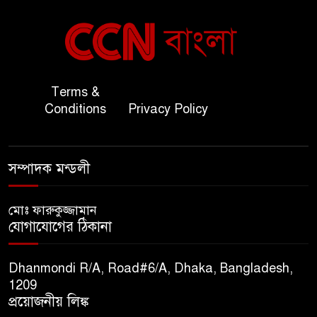
বাংলাদেশ ও কুয়েত: সেনাপ্রধান এবং
৬
সহ-পররাষ্ট্রমন্ত্রীর সৌজন্য সাক্ষাৎ
জাতীয় জরুরী ৯৯৯ সেবা পরিদর্শনে
Terms &
৭
অতিরিক্ত পুলিশ মহাপরিদর্শক
Conditions
Privacy Policy
বিপিআই-এর জ্বালানি প্রশিক্ষণ
৮
গবেষণা খাতে সমঝোতা স্বাক্ষর
সম্পাদক মন্ডলী
তিস্তার মশাল প্রজ্বালনে ১০৫ কিঃমিঃ
মোঃ ফারুকুজ্জামান
৯
যোগাযোগের ঠিকানা
জুড়ে বিএনপির আয়োজন।
Dhanmondi R/A, Road#6/A, Dhaka, Bangladesh,
সুমাইয়া হারুন: মিস মাল্টিন্যাশনাল
1209
১০
বিশ্ব মঞ্চে নতুন দিগন্ত।
প্রয়োজনীয় লিঙ্ক