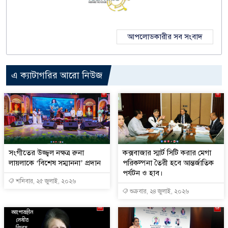
আপলোডকারীর সব সংবাদ
এ ক্যাটাগরির আরো নিউজ
সংগীতের উজ্জ্বল নক্ষত্র রুনা
কক্সবাজার স্মার্ট সিটি করার মেগা
লায়লাকে ‘বিশেষ সম্মাননা’ প্রদান
পরিকল্পনা তৈরী হবে আন্তর্জাতিক
পর্যটন ও হাব।
শনিবার, ২৫ জুলাই, ২০২৬
শুক্রবার, ২৪ জুলাই, ২০২৬