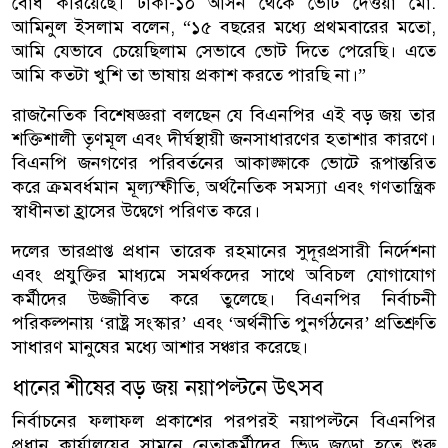
বোধ করিয়েছে। ঢাকা-১০ আসন থেকে ভোট দেওয়া মো.
আমিনুল ইসলাম বলেন, “১৫ বছরের মধ্যে প্রথমবারের মতো,
আমি যেভাবে চেয়েছিলাম সেভাবে ভোট দিতে পেরেছি। এতে
আমি কতটা খুশি তা ভাষায় প্রকাশ করতে পারছি না।”
রাজনৈতিক বিশেষজ্ঞরা বলছেন যে বিএনপির এই বড় জয় তার
শক্তিশালী তৃণমূল এবং দীর্ঘস্থায়ী জনসাধারণের হতাশার কারণে।
বিএনপি জনগণের পরিবর্তনের আকাঙ্ক্ষাকে ভোটে রূপান্তরিত
করে ক্রমবর্ধমান মূল্যস্ফীতি, অর্থনৈতিক সমস্যা এবং গণতান্ত্রিক
স্বাধীনতা হ্রাসের উদ্বেগে পরিণত করে।
দলের ভারপ্রাপ্ত প্রধান তারেক রহমানের সুদূরপ্রসারী নির্দেশনা
এবং প্রযুক্তির মাধ্যমে সমর্থকদের সাথে অবিচল যোগাযোগ
কর্মীদের উজ্জীবিত করে তুলেছে। বিএনপির নির্বাচনী
পরিকল্পনায় ‘রাষ্ট্র সংস্কার’ এবং ‘অর্থনীতি পুনর্গঠনের’ প্রতিশ্রুতি
সাধারণ মানুষের মধ্যে আশার সঞ্চার করেছে।
ধানের শীষের বড় জয় নয়াপল্টনে উৎসব
নির্বাচনের ফলাফল প্রকাশের পরপরই নয়াপল্টনে বিএনপির
প্রধান কার্যালয়ের সামনে নেতাকর্মীদের ভিড় জড়ো হতে শুরু