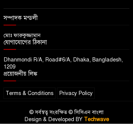
বিপিআই-এর জ্বালানি প্রশিক্ষণ
৮
গবেষণা খাতে সমঝোতা স্বাক্ষর
সম্পাদক মন্ডলী
তিস্তার মশাল প্রজ্বালনে ১০৫ কিঃমিঃ
মোঃ ফারুকুজ্জামান
৯
যোগাযোগের ঠিকানা
জুড়ে বিএনপির আয়োজন।
Dhanmondi R/A, Road#6/A, Dhaka, Bangladesh,
সুমাইয়া হারুন: মিস মাল্টিন্যাশনাল
1209
১০
বিশ্ব মঞ্চে নতুন দিগন্ত।
প্রয়োজনীয় লিঙ্ক
Terms & Conditions
Privacy Policy
© সর্বস্বত্ব সংরক্ষিত © সিসিএন বাংলা
Design & Developed BY
Techwave