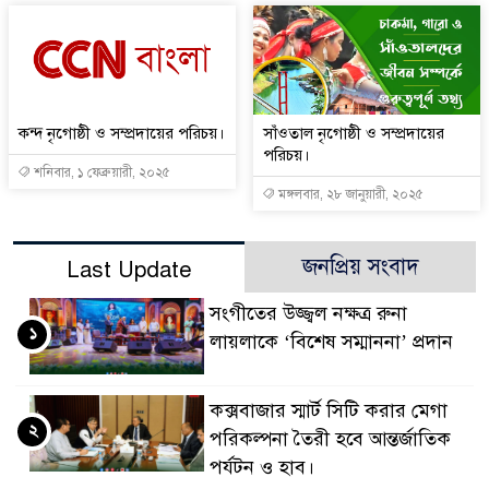
কন্দ নৃগোষ্ঠী ও সম্প্রদায়ের পরিচয়।
সাঁওতাল নৃগোষ্ঠী ও সম্প্রদায়ের
পরিচয়।
শনিবার, ১ ফেব্রুয়ারী, ২০২৫
মঙ্গলবার, ২৮ জানুয়ারী, ২০২৫
জনপ্রিয় সংবাদ
Last Update
সংগীতের উজ্জ্বল নক্ষত্র রুনা
১
লায়লাকে ‘বিশেষ সম্মাননা’ প্রদান
কক্সবাজার স্মার্ট সিটি করার মেগা
২
পরিকল্পনা তৈরী হবে আন্তর্জাতিক
পর্যটন ও হাব।