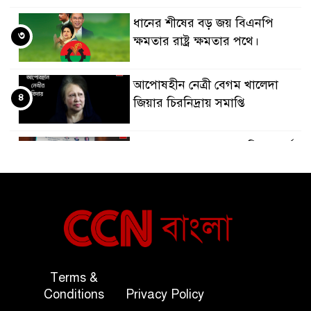
ধানের শীষের বড় জয় বিএনপি
৩
ক্ষমতার রাষ্ট্র ক্ষমতার পথে।
আপোষহীন নেত্রী বেগম খালেদা
৪
জিয়ার চিরনিদ্রায় সমাপ্তি
জাপান-বাংলাদেশ সহযোগিতা কার্বন
৫
বাজার প্রস্তুতি।
বাংলাদেশ ও কুয়েত: সেনাপ্রধান এবং
৬
সহ-পররাষ্ট্রমন্ত্রীর সৌজন্য সাক্ষাৎ
জাতীয় জরুরী ৯৯৯ সেবা পরিদর্শনে
Terms &
৭
অতিরিক্ত পুলিশ মহাপরিদর্শক
Conditions
Privacy Policy