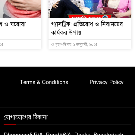
ধ ও ঘরোয়া
গ্যাসট্রিক: প্রতিরোধ ও নিরাময়ের
কার্যকর উপায়
০২৫
বৃহস্পতিবার, ৯ জানুয়ারী, ২০২৫
Terms & Conditions
Privacy Policy
যোগাযোগের ঠিকানা
Dhanmondi R/A, Road#6/A, Dhaka, Bangladesh,