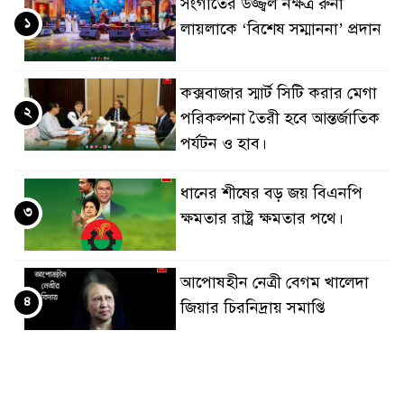
সংগীতের উজ্জ্বল নক্ষত্র রুনা
১
লায়লাকে ‘বিশেষ সম্মাননা’ প্রদান
কক্সবাজার স্মার্ট সিটি করার মেগা
২
পরিকল্পনা তৈরী হবে আন্তর্জাতিক
পর্যটন ও হাব।
ধানের শীষের বড় জয় বিএনপি
৩
ক্ষমতার রাষ্ট্র ক্ষমতার পথে।
আপোষহীন নেত্রী বেগম খালেদা
৪
জিয়ার চিরনিদ্রায় সমাপ্তি
জাপান-বাংলাদেশ সহযোগিতা
৫
কার্বন বাজার প্রস্তুতি।