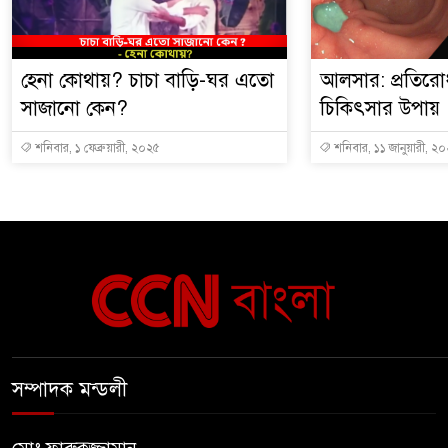
হেনা কোথায়? চাচা বাড়ি-ঘর এতো
আলসার: প্রতিরো
সাজানো কেন?
চিকিৎসার উপায়
শনিবার, ১ ফেব্রুয়ারী, ২০২৫
শনিবার, ১১ জানুয়ারী, ২
সম্পাদক মন্ডলী
মোঃ ফারুকুজ্জামান