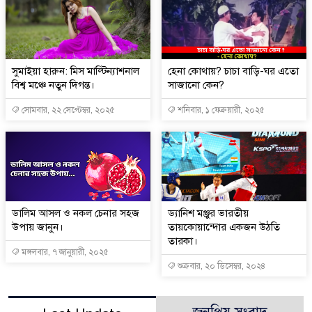
সুমাইয়া হারুন: মিস মাল্টিন্যাশনাল
হেনা কোথায়? চাচা বাড়ি-ঘর এতো
বিশ্ব মঞ্চে নতুন দিগন্ত।
সাজানো কেন?
সোমবার, ২২ সেপ্টেম্বর, ২০২৫
শনিবার, ১ ফেব্রুয়ারী, ২০২৫
ডালিম আসল ও নকল চেনার সহজ
ড্যানিশ মঞ্জুর ভারতীয়
উপায় জানুন।
তায়কোয়ান্দোর একজন উঠতি
তারকা।
মঙ্গলবার, ৭ জানুয়ারী, ২০২৫
শুক্রবার, ২০ ডিসেম্বর, ২০২৪