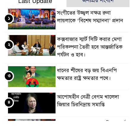
জনপ্রিয় সংবাদ
Last Update
সংগীতের উজ্জ্বল নক্ষত্র রুনা
১
লায়লাকে ‘বিশেষ সম্মাননা’ প্রদান
কক্সবাজার স্মার্ট সিটি করার মেগা
২
পরিকল্পনা তৈরী হবে আন্তর্জাতিক
পর্যটন ও হাব।
ধানের শীষের বড় জয় বিএনপি
৩
ক্ষমতার রাষ্ট্র ক্ষমতার পথে।
আপোষহীন নেত্রী বেগম খালেদা
৪
জিয়ার চিরনিদ্রায় সমাপ্তি
জাপান-বাংলাদেশ সহযোগিতা কার্বন
৫
বাজার প্রস্তুতি।