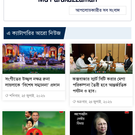
আপলোডকারীর সব সংবাদ
এ ক্যাটাগরির আরো নিউজ
সংগীতের উজ্জ্বল নক্ষত্র রুনা
কক্সবাজার স্মার্ট সিটি করার মেগা
লায়লাকে ‘বিশেষ সম্মাননা’ প্রদান
পরিকল্পনা তৈরী হবে আন্তর্জাতিক
পর্যটন ও হাব।
শনিবার, ২৫ জুলাই, ২০২৬
শুক্রবার, ২৪ জুলাই, ২০২৬