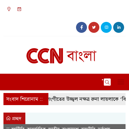
০৪:২৮ পূর্বাহ্ন, বৃহস্পতিবার, ০৬ অগাস্ট ২০২৬, ২১
শ্রাবণ ১৪৩৩ বঙ্গাব্দ
সংবাদ শিরোনাম ::
সংগীতের উজ্জ্বল নক্ষত্র রুনা লায়লাকে ‘বিশেষ স
প্রচ্ছদ