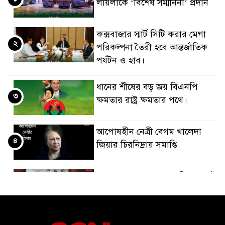
লায়লাকে ‘বিশেষ সম্মাননা’ প্রদান
কক্সবাজার স্মার্ট সিটি করার মেগা
২
পরিকল্পনা তৈরী হবে আন্তর্জাতিক
পর্যটন ও হাব।
ধানের শীষের বড় জয় বিএনপি
৩
ক্ষমতার রাষ্ট্র ক্ষমতার পথে।
আপোষহীন নেত্রী বেগম খালেদা
৪
জিয়ার চিরনিদ্রায় সমাপ্তি
জাপান-বাংলাদেশ সহযোগিতা কার্বন
৫
বাজার প্রস্তুতি।
বাংলাদেশ ও কুয়েত: সেনাপ্রধান এবং