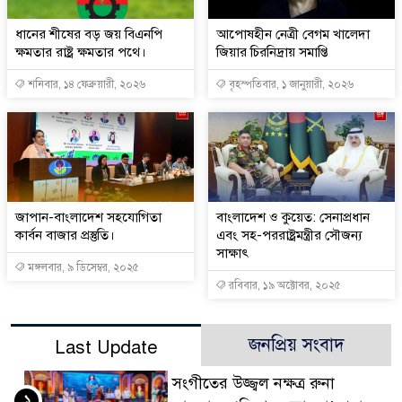
ধানের শীষের বড় জয় বিএনপি
আপোষহীন নেত্রী বেগম খালেদা
ক্ষমতার রাষ্ট্র ক্ষমতার পথে।
জিয়ার চিরনিদ্রায় সমাপ্তি
শনিবার, ১৪ ফেব্রুয়ারী, ২০২৬
বৃহস্পতিবার, ১ জানুয়ারী, ২০২৬
জাপান-বাংলাদেশ সহযোগিতা
বাংলাদেশ ও কুয়েত: সেনাপ্রধান
কার্বন বাজার প্রস্তুতি।
এবং সহ-পররাষ্ট্রমন্ত্রীর সৌজন্য
সাক্ষাৎ
মঙ্গলবার, ৯ ডিসেম্বর, ২০২৫
রবিবার, ১৯ অক্টোবর, ২০২৫
জনপ্রিয় সংবাদ
Last Update
সংগীতের উজ্জ্বল নক্ষত্র রুনা
১