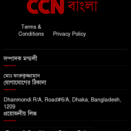
৬
সহ-পররাষ্ট্রমন্ত্রীর সৌজন্য সাক্ষাৎ
জাতীয় জরুরী ৯৯৯ সেবা পরিদর্শনে
Terms &
৭
অতিরিক্ত পুলিশ মহাপরিদর্শক
Conditions
Privacy Policy
বিপিআই-এর জ্বালানি প্রশিক্ষণ
৮
গবেষণা খাতে সমঝোতা স্বাক্ষর
সম্পাদক মন্ডলী
তিস্তার মশাল প্রজ্বালনে ১০৫ কিঃমিঃ
মোঃ ফারুকুজ্জামান
৯
যোগাযোগের ঠিকানা
জুড়ে বিএনপির আয়োজন।
Dhanmondi R/A, Road#6/A, Dhaka, Bangladesh,
সুমাইয়া হারুন: মিস মাল্টিন্যাশনাল
1209
১০
বিশ্ব মঞ্চে নতুন দিগন্ত।
প্রয়োজনীয় লিঙ্ক