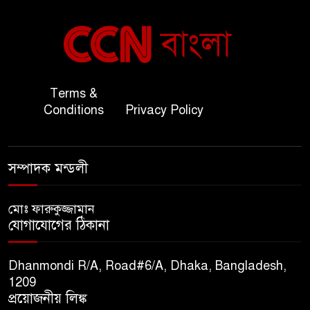
বাংলাদেশ ও কুয়েত: সেনাপ্রধান এবং
৬
সহ-পররাষ্ট্রমন্ত্রীর সৌজন্য সাক্ষাৎ
জাতীয় জরুরী ৯৯৯ সেবা পরিদর্শনে
Terms &
৭
অতিরিক্ত পুলিশ মহাপরিদর্শক
Conditions
Privacy Policy
বিপিআই-এর জ্বালানি প্রশিক্ষণ
৮
গবেষণা খাতে সমঝোতা স্বাক্ষর
সম্পাদক মন্ডলী
তিস্তার মশাল প্রজ্বালনে ১০৫ কিঃমিঃ
মোঃ ফারুকুজ্জামান
৯
যোগাযোগের ঠিকানা
জুড়ে বিএনপির আয়োজন।
Dhanmondi R/A, Road#6/A, Dhaka, Bangladesh,
সুমাইয়া হারুন: মিস মাল্টিন্যাশনাল
1209
১০
বিশ্ব মঞ্চে নতুন দিগন্ত।
প্রয়োজনীয় লিঙ্ক