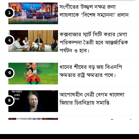
সংগীতের উজ্জ্বল নক্ষত্র রুনা
১
লায়লাকে ‘বিশেষ সম্মাননা’ প্রদান
কক্সবাজার স্মার্ট সিটি করার মেগা
২
পরিকল্পনা তৈরী হবে আন্তর্জাতিক
পর্যটন ও হাব।
ধানের শীষের বড় জয় বিএনপি
৩
ক্ষমতার রাষ্ট্র ক্ষমতার পথে।
আপোষহীন নেত্রী বেগম খালেদা
৪
জিয়ার চিরনিদ্রায় সমাপ্তি
জাপান-বাংলাদেশ সহযোগিতা কার্বন
৫
বাজার প্রস্তুতি।