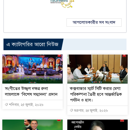
আপলোডকারীর সব সংবাদ
এ ক্যাটাগরির আরো নিউজ
সংগীতের উজ্জ্বল নক্ষত্র রুনা
কক্সবাজার স্মার্ট সিটি করার মেগা
লায়লাকে ‘বিশেষ সম্মাননা’ প্রদান
পরিকল্পনা তৈরী হবে আন্তর্জাতিক
পর্যটন ও হাব।
শনিবার, ২৫ জুলাই, ২০২৬
শুক্রবার, ২৪ জুলাই, ২০২৬