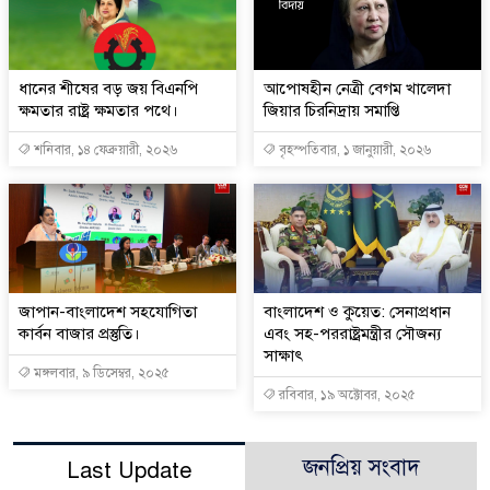
ধানের শীষের বড় জয় বিএনপি
আপোষহীন নেত্রী বেগম খালেদা
ক্ষমতার রাষ্ট্র ক্ষমতার পথে।
জিয়ার চিরনিদ্রায় সমাপ্তি
শনিবার, ১৪ ফেব্রুয়ারী, ২০২৬
বৃহস্পতিবার, ১ জানুয়ারী, ২০২৬
জাপান-বাংলাদেশ সহযোগিতা
বাংলাদেশ ও কুয়েত: সেনাপ্রধান
কার্বন বাজার প্রস্তুতি।
এবং সহ-পররাষ্ট্রমন্ত্রীর সৌজন্য
সাক্ষাৎ
মঙ্গলবার, ৯ ডিসেম্বর, ২০২৫
রবিবার, ১৯ অক্টোবর, ২০২৫
জনপ্রিয় সংবাদ
Last Update