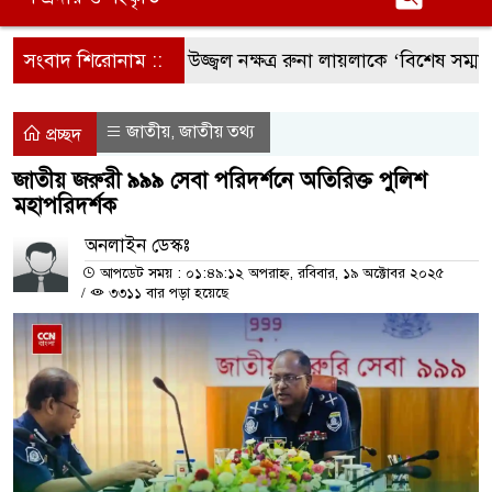
সংবাদ শিরোনাম ::
সংগীতের উজ্জ্বল নক্ষত্র রুনা লায়লাকে ‘বিশেষ সম্মাননা’ প্রদা
জাতীয়
জাতীয় তথ্য
,
প্রচ্ছদ
জাতীয় জরুরী ৯৯৯ সেবা পরিদর্শনে অতিরিক্ত পুলিশ
মহাপরিদর্শক
অনলাইন ডেস্কঃ
আপডেট সময় : ০১:৪৯:১২ অপরাহ্ন, রবিবার, ১৯ অক্টোবর ২০২৫
/
৩৩১১ বার পড়া হয়েছে