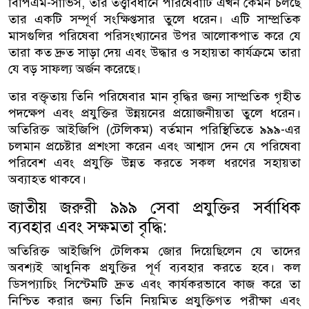
বিপিএম-সার্ভিস, তার তত্ত্বাবধানে পরিষেবাটি এখন কেমন চলছে
তার একটি সম্পূর্ণ সংক্ষিপ্তসার তুলে ধরেন। এটি সাম্প্রতিক
মাসগুলির পরিষেবা পরিসংখ্যানের উপর আলোকপাত করে যে
তারা কত দ্রুত সাড়া দেয় এবং উদ্ধার ও সহায়তা কার্যক্রমে তারা
যে বড় সাফল্য অর্জন করেছে।
তার বক্তৃতায় তিনি পরিষেবার মান বৃদ্ধির জন্য সাম্প্রতিক গৃহীত
পদক্ষেপ এবং প্রযুক্তির উন্নয়নের প্রয়োজনীয়তা তুলে ধরেন।
অতিরিক্ত আইজিপি (টেলিকম) বর্তমান পরিস্থিতিতে ৯৯৯-এর
চলমান প্রচেষ্টার প্রশংসা করেন এবং আশ্বাস দেন যে পরিষেবা
পরিবেশ এবং প্রযুক্তি উন্নত করতে সকল ধরণের সহায়তা
অব্যাহত থাকবে।
জাতীয় জরুরী ৯৯৯ সেবা প্রযুক্তির সর্বাধিক
ব্যবহার এবং সক্ষমতা বৃদ্ধি:
অতিরিক্ত আইজিপি টেলিকম জোর দিয়েছিলেন যে তাদের
অবশ্যই আধুনিক প্রযুক্তির পূর্ণ ব্যবহার করতে হবে। কল
ডিসপ্যাচিং সিস্টেমটি দ্রুত এবং কার্যকরভাবে কাজ করে তা
নিশ্চিত করার জন্য তিনি নিয়মিত প্রযুক্তিগত পরীক্ষা এবং