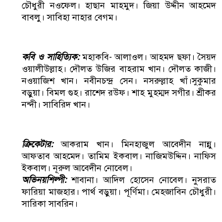
চৌধুরী নওফেল। হাছান মাহমুদ। জিয়া উদ্দীন আহমেদ
বাবলু। সাবিহা নাহার বেগম।
কবি ও সাহিত্যিক:
মহাকবি- আলাওল। আহমদ ছফা। সৈয়দ
ওয়ালীউল্লাহ। দৌলত উজির বাহরাম খান। দৌলত কাজী।
নওয়াজিশ খান। নবীনচন্দ্র সেন। নসরুল্লাহ খাঁ।সুকুমার
বড়ুয়া। বিমল গুহ। রাশেদ রউফ। শাহ মুহম্মদ সগীর। শ্রীকর
নন্দী। সাবিরিদ খান।
ক্রিকেটার:
আকরাম খান। মিনহাজুল আবেদীন নান্নু।
আফতাব আহমেদ। তামিম ইকবাল। নাজিমউদ্দিন। নাফিস
ইকবাল। নূরুল আবেদীন নোবেল।
অভিনয়শিল্পী:
শাবানা। আদিল হোসেন নোবেল। নুসরাত
ফারিয়া মাজহার। পার্থ বড়ুয়া। পূর্ণিমা। মেহজাবিন চৌধুরী।
সারিকা সাবরিন।