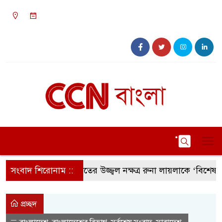
১১:৫৬ অপরাহ্ন, শুক্রবার, ০৭ অগাস্ট ২০২৬, ২৩
শ্রাবণ ১৪৩৩ বঙ্গাব্দ
সংবাদ শিরোনাম ::
সংগীতের উজ্জ্বল নক্ষত্র রুনা লায়লাকে ‘বিশেষ সম্মাননা
প্রচ্ছদ