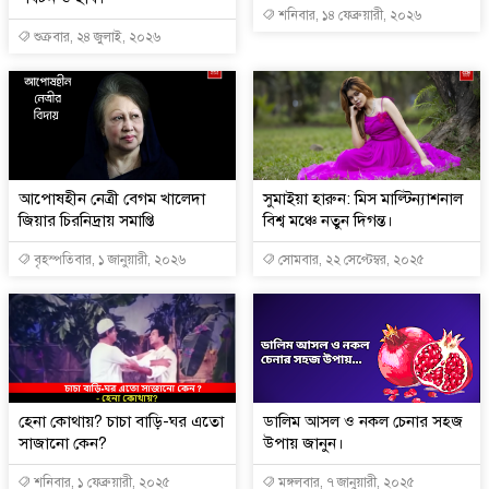
শনিবার, ১৪ ফেব্রুয়ারী, ২০২৬
শুক্রবার, ২৪ জুলাই, ২০২৬
আপোষহীন নেত্রী বেগম খালেদা
সুমাইয়া হারুন: মিস মাল্টিন্যাশনাল
জিয়ার চিরনিদ্রায় সমাপ্তি
বিশ্ব মঞ্চে নতুন দিগন্ত।
বৃহস্পতিবার, ১ জানুয়ারী, ২০২৬
সোমবার, ২২ সেপ্টেম্বর, ২০২৫
হেনা কোথায়? চাচা বাড়ি-ঘর এতো
ডালিম আসল ও নকল চেনার সহজ
সাজানো কেন?
উপায় জানুন।
শনিবার, ১ ফেব্রুয়ারী, ২০২৫
মঙ্গলবার, ৭ জানুয়ারী, ২০২৫