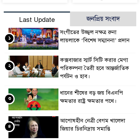
জনপ্রিয় সংবাদ
Last Update
সংগীতের উজ্জ্বল নক্ষত্র রুনা
১
লায়লাকে ‘বিশেষ সম্মাননা’ প্রদান
কক্সবাজার স্মার্ট সিটি করার মেগা
২
পরিকল্পনা তৈরী হবে আন্তর্জাতিক
পর্যটন ও হাব।
ধানের শীষের বড় জয় বিএনপি
৩
ক্ষমতার রাষ্ট্র ক্ষমতার পথে।
আপোষহীন নেত্রী বেগম খালেদা
৪
জিয়ার চিরনিদ্রায় সমাপ্তি