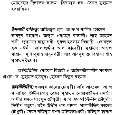
মোহাম্মেদ দিদারুল আলম। সিরাজুল হক। সৈয়দ মুহাম্মদ
ইবরাহিম।
ইসলামী ব্যক্তিত্ব:
আজিজুল হক। আ ফ ম খালিদ হোসেন
আবদুর রহমান। আব্দুল ওয়াহেদ বাঙ্গালী। শাহ আহমদ
শফী। জুনায়েদ বাবুনগরী। নুরুল ইসলাম জিহাদী। ওবায়দুল
হক নঈমী। জালালুদ্দীন আল কাদেরী। মুহাম্মদ আব্দুল
মান্নান। মুহিব্বুল্লাহ বাবুনগরী। শাহ আবদুল ওয়াহহাব। শাহ
মুহাম্মদ তৈয়ব।
অর্থনীতিবিদ:
নোবেল বিজয়ী ও অর্ন্তরবর্তীকালীন সরকার
প্রধান- ড. মুহাম্মদ ইউনূস। হোসেন জিল্লুর রহমান।
রাজনীতিবিদ:
ফজলুল কাদের চৌধুরী। অলি আহমেদ। আ জ
ম নাছির উদ্দীন।আবু রেজা মুহাম্মদ নেজামউদ্দিন নদভী।
আমীর খসরু মাহমুদ চৌধুরী। এ বি এম মহিউদ্দীন চৌধুরী।
দিলীপ বড়ুয়া। মইন উদ্দীন খান বাদল। সালাউদ্দিন কাদের
চৌধুরী। সৈয়দ নজিবুল বশর মাইজভাণ্ডারী। মহিবুল হাসান