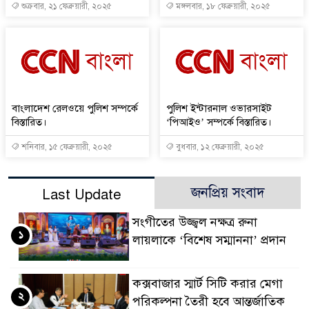
শুক্রবার, ২১ ফেব্রুয়ারী, ২০২৫
মঙ্গলবার, ১৮ ফেব্রুয়ারী, ২০২৫
বাংলাদেশ রেলওয়ে পুলিশ সম্পর্কে
পুলিশ ইন্টারনাল ওভারসাইট
বিস্তারিত।
‘পিআইও’ সম্পর্কে বিস্তারিত।
শনিবার, ১৫ ফেব্রুয়ারী, ২০২৫
বুধবার, ১২ ফেব্রুয়ারী, ২০২৫
জনপ্রিয় সংবাদ
Last Update
সংগীতের উজ্জ্বল নক্ষত্র রুনা
১
লায়লাকে ‘বিশেষ সম্মাননা’ প্রদান
কক্সবাজার স্মার্ট সিটি করার মেগা
২
পরিকল্পনা তৈরী হবে আন্তর্জাতিক