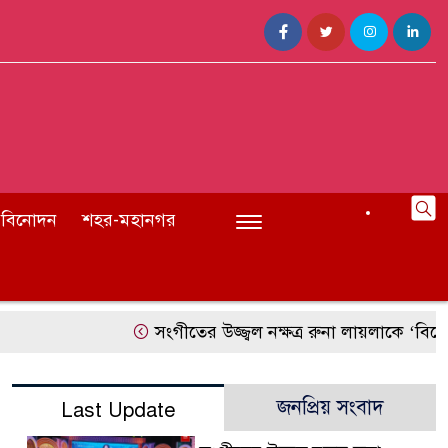
বিনোদন
শহর-মহানগর
সংগীতের উজ্জ্বল নক্ষত্র রুনা লায়লাকে ‘বিশেষ সম্মাননা’
জনপ্রিয় সংবাদ
Last Update