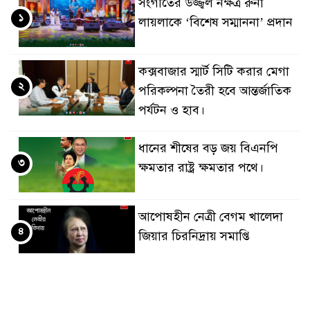
সংগীতের উজ্জ্বল নক্ষত্র রুনা
১
লায়লাকে ‘বিশেষ সম্মাননা’ প্রদান
কক্সবাজার স্মার্ট সিটি করার মেগা
২
পরিকল্পনা তৈরী হবে আন্তর্জাতিক
পর্যটন ও হাব।
ধানের শীষের বড় জয় বিএনপি
৩
ক্ষমতার রাষ্ট্র ক্ষমতার পথে।
আপোষহীন নেত্রী বেগম খালেদা
৪
জিয়ার চিরনিদ্রায় সমাপ্তি
জাপান-বাংলাদেশ সহযোগিতা
৫
কার্বন বাজার প্রস্তুতি।