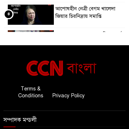
আপোষহীন নেত্রী বেগম খালেদা
৪
জিয়ার চিরনিদ্রায় সমাপ্তি
জাপান-বাংলাদেশ সহযোগিতা কার্বন
৫
বাজার প্রস্তুতি।
বাংলাদেশ ও কুয়েত: সেনাপ্রধান এবং
৬
সহ-পররাষ্ট্রমন্ত্রীর সৌজন্য সাক্ষাৎ
জাতীয় জরুরী ৯৯৯ সেবা পরিদর্শনে
Terms &
৭
অতিরিক্ত পুলিশ মহাপরিদর্শক
Conditions
Privacy Policy
বিপিআই-এর জ্বালানি প্রশিক্ষণ
৮
গবেষণা খাতে সমঝোতা স্বাক্ষর
সম্পাদক মন্ডলী