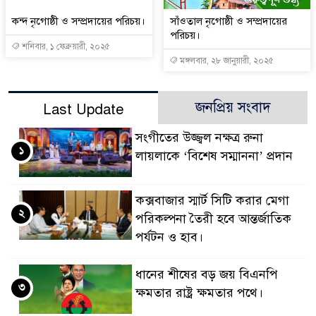
কন্দ নৃগোষ্ঠী ও সম্প্রদায়ের পরিচয়।
সাঁওতাল নৃগোষ্ঠী ও সম্প্রদায়ের
পরিচয়।
শনিবার, ১ ফেব্রুয়ারী, ২০২৫
মঙ্গলবার, ২৮ জানুয়ারী, ২০২৫
জনপ্রিয় সংবাদ
Last Update
সংগীতের উজ্জ্বল নক্ষত্র রুনা
১
লায়লাকে ‘বিশেষ সম্মাননা’ প্রদান
কক্সবাজার স্মার্ট সিটি করার মেগা
২
পরিকল্পনা তৈরী হবে আন্তর্জাতিক
পর্যটন ও হাব।
ধানের শীষের বড় জয় বিএনপি
৩
ক্ষমতার রাষ্ট্র ক্ষমতার পথে।