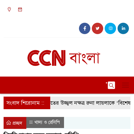
০৫:৫৬ অপরাহ্ন, বৃহস্পতিবার, ০৬ অগাস্ট ২০২৬,
২২ শ্রাবণ ১৪৩৩ বঙ্গাব্দ
সংবাদ শিরোনাম ::
সংগীতের উজ্জ্বল নক্ষত্র রুনা লায়লাকে ‘বিশেষ সম্মাননা
খাদ্য ও রেসিপি
প্রচ্ছদ