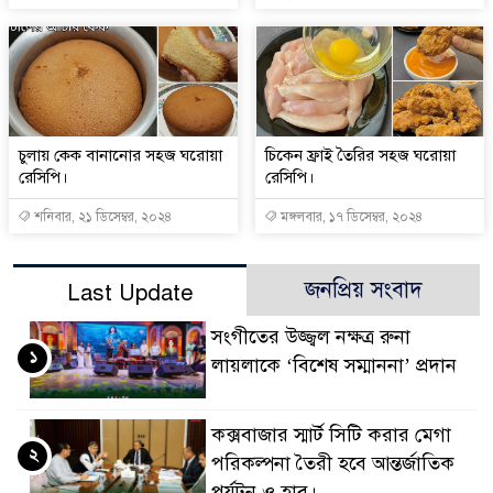
চুলায় কেক বানানোর সহজ ঘরোয়া
চিকেন ফ্রাই তৈরির সহজ ঘরোয়া
রেসিপি।
রেসিপি।
শনিবার, ২১ ডিসেম্বর, ২০২৪
মঙ্গলবার, ১৭ ডিসেম্বর, ২০২৪
জনপ্রিয় সংবাদ
Last Update
সংগীতের উজ্জ্বল নক্ষত্র রুনা
১
লায়লাকে ‘বিশেষ সম্মাননা’ প্রদান
কক্সবাজার স্মার্ট সিটি করার মেগা
২
পরিকল্পনা তৈরী হবে আন্তর্জাতিক
পর্যটন ও হাব।