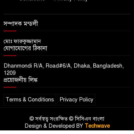
বিপিআই-এর জ্বালানি প্রশিক্ষণ
৮
গবেষণা খাতে সমঝোতা স্বাক্ষর
সম্পাদক মন্ডলী
তিস্তার মশাল প্রজ্বালনে ১০৫ কিঃমিঃ
মোঃ ফারুকুজ্জামান
৯
যোগাযোগের ঠিকানা
জুড়ে বিএনপির আয়োজন।
Dhanmondi R/A, Road#6/A, Dhaka, Bangladesh,
সুমাইয়া হারুন: মিস মাল্টিন্যাশনাল
1209
১০
বিশ্ব মঞ্চে নতুন দিগন্ত।
প্রয়োজনীয় লিঙ্ক
Terms & Conditions
Privacy Policy
© সর্বস্বত্ব সংরক্ষিত © সিসিএন বাংলা
Design & Developed BY
Techwave