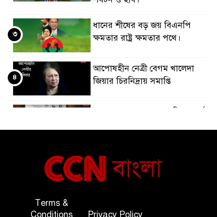
ধানের শীষের বড় জয় বিএনপি
৩
ক্ষমতার রাষ্ট্র ক্ষমতার পথে।
আপোষহীন নেত্রী বেগম খালেদা
৪
জিয়ার চিরনিদ্রায় সমাপ্তি
জাপান-বাংলাদেশ সহযোগিতা কার্বন
৫
বাজার প্রস্তুতি।
বাংলাদেশ ও কুয়েত: সেনাপ্রধান এবং
৬
সহ-পররাষ্ট্রমন্ত্রীর সৌজন্য সাক্ষাৎ
জাতীয় জরুরী ৯৯৯ সেবা পরিদর্শনে
Terms &
৭
অতিরিক্ত পুলিশ মহাপরিদর্শক
Conditions
Privacy Policy