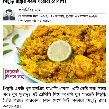
খিচুড়ি রান্নার সহজ ঘরোয়া রেসিপি।
প্রতিনিধির নাম
আপডেট সময় : ০৬:২৮:৫১ অপরাহ্ন, বুধবার, ২৭ নভেম্বর ২০২৪
/
৩৭৩৯ বার পড়া হয়েছে
খিচুড়ি একটি খুব জনপ্রিয় বাঙালি খাবার। এটি তৈরি করা সহজ
এবং খুব সুস্বাদু। এই রেসিপি দিয়ে আপনি খুব সহজেই খিচুড়ি
তৈরি করতে পারবেন। চলুন দেখে নিই কিভাবে খিচুড়ি রান্না
করতে হয়।