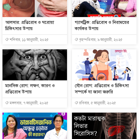
আলসার: প্রতিরোধ ও ঘরোয়া
গ্যাসট্রিক: প্রতিরোধ ও নিরাময়ের
চিকিৎসার উপায়
কার্যকর উপায়
শনিবার, ১১ জানুয়ারী, ২০২৫
বৃহস্পতিবার, ৯ জানুয়ারী, ২০২৫
মানসিক রোগ: লক্ষণ, কারণ ও
যৌন রোগ: প্রতিরোধ ও চিকিৎসা
প্রতিরোধ উপায়
সম্পর্কে যা জানা জরুরি
মঙ্গলবার, ৭ জানুয়ারী, ২০২৫
রবিবার, ৫ জানুয়ারী, ২০২৫