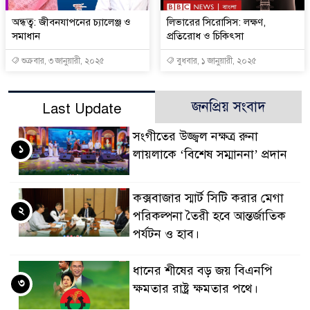
অন্ধত্ব: জীবনযাপনের চ্যালেঞ্জ ও
লিভারের সিরোসিস: লক্ষণ,
সমাধান
প্রতিরোধ ও চিকিৎসা
শুক্রবার, ৩ জানুয়ারী, ২০২৫
বুধবার, ১ জানুয়ারী, ২০২৫
জনপ্রিয় সংবাদ
Last Update
সংগীতের উজ্জ্বল নক্ষত্র রুনা
১
লায়লাকে ‘বিশেষ সম্মাননা’ প্রদান
কক্সবাজার স্মার্ট সিটি করার মেগা
২
পরিকল্পনা তৈরী হবে আন্তর্জাতিক
পর্যটন ও হাব।
ধানের শীষের বড় জয় বিএনপি
৩
ক্ষমতার রাষ্ট্র ক্ষমতার পথে।