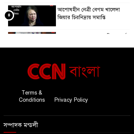
আপোষহীন নেত্রী বেগম খালেদা
৪
জিয়ার চিরনিদ্রায় সমাপ্তি
জাপান-বাংলাদেশ সহযোগিতা কার্বন
৫
বাজার প্রস্তুতি।
বাংলাদেশ ও কুয়েত: সেনাপ্রধান এবং
৬
সহ-পররাষ্ট্রমন্ত্রীর সৌজন্য সাক্ষাৎ
জাতীয় জরুরী ৯৯৯ সেবা পরিদর্শনে
Terms &
৭
অতিরিক্ত পুলিশ মহাপরিদর্শক
Conditions
Privacy Policy
বিপিআই-এর জ্বালানি প্রশিক্ষণ
৮
গবেষণা খাতে সমঝোতা স্বাক্ষর
সম্পাদক মন্ডলী