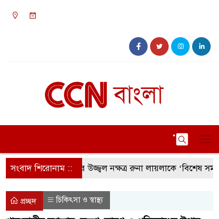
১০:১০ অপরাহ্ন, শনিবার, ০৮ অগাস্ট ২০২৬, ২৪
শ্রাবণ ১৪৩৩ বঙ্গাব্দ
সংবাদ শিরোনাম ::
সংগীতের উজ্জ্বল নক্ষত্র রুনা লায়লাকে ‘বিশেষ সম্মাননা’ প্
চিকিৎসা ও স্বাস্থ্য
প্রচ্ছদ