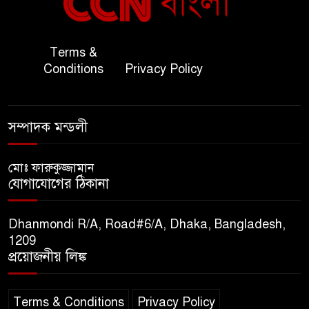
সহ-পররাষ্ট্রমন্ত্রীর সৌজন্য সাক্ষাৎ
জাতীয় জরুরী ৯৯৯ সেবা পরিদর্শনে
Terms &
৭
অতিরিক্ত পুলিশ মহাপরিদর্শক
Conditions
Privacy Policy
বিপিআই-এর জ্বালানি প্রশিক্ষণ
৮
গবেষণা খাতে সমঝোতা স্বাক্ষর
সম্পাদক মন্ডলী
তিস্তার মশাল প্রজ্বালনে ১০৫ কিঃমিঃ
মোঃ ফারুকুজ্জামান
৯
যোগাযোগের ঠিকানা
জুড়ে বিএনপির আয়োজন।
Dhanmondi R/A, Road#6/A, Dhaka, Bangladesh,
সুমাইয়া হারুন: মিস মাল্টিন্যাশনাল
1209
১০
বিশ্ব মঞ্চে নতুন দিগন্ত।
প্রয়োজনীয় লিঙ্ক
Terms & Conditions
Privacy Policy