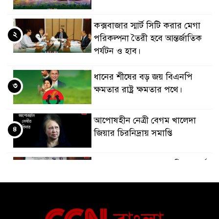
কক্সবাজার স্মার্ট সিটি করার মেগা
২
পরিকল্পনা তৈরী হবে আন্তর্জাতিক
পর্যটন ও হাব।
ধানের শীষের বড় জয় বিএনপি
৩
ক্ষমতার রাষ্ট্র ক্ষমতার পথে।
আপোষহীন নেত্রী বেগম খালেদা
৪
জিয়ার চিরনিদ্রায় সমাপ্তি
জাপান-বাংলাদেশ সহযোগিতা কার্বন
৫
বাজার প্রস্তুতি।
বাংলাদেশ ও কুয়েত: সেনাপ্রধান এবং
৬