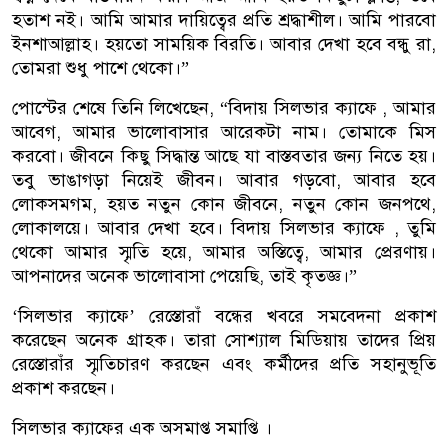
হতাশ নই। আমি আমার দায়িত্বের প্রতি শ্রদ্ধাশীল। আমি পারবো
ইনশাআল্লাহ। হয়তো সাময়িক বিরতি। আবার দেখা হবে বন্ধু রা,
তোমরা শুধু পাশে থেকো।”
পোস্টের শেষে তিনি লিখেছেন, “বিদায় সিলভার ক্যাফে , আমার
আবেগ, আমার ভালোবাসার আরেকটা নাম। তোমাকে মিস
করবো। জীবনে কিছু সিদ্ধান্ত আছে যা বাস্তবতার জন্য নিতে হয়।
তবু ভাঙাগড়া নিয়েই জীবন। আবার গড়বো, আবার হবে
লোকসমগম, হয়ত নতুন কোন জীবনে, নতুন কোন জনপথে,
লোকালয়ে। আবার দেখা হবে। বিদায় সিলভার ক্যাফে , তুমি
থেকো আমার স্মৃতি হয়ে, আমার অস্তিত্বে, আমার প্রেরণায়।
আপনাদের অনেক ভালোবাসা পেয়েছি, তাই কৃতজ্ঞ।”
‘সিলভার ক্যাফে’ রেস্তোরাঁ বন্ধের খবরে সমবেদনা প্রকাশ
করেছেন অনেক গ্রাহক। তারা সোশ্যাল মিডিয়ায় তাদের প্রিয়
রেস্তোরাঁর স্মৃতিচারণ করছেন এবং কর্মীদের প্রতি সহানুভূতি
প্রকাশ করছেন।
সিলভার ক্যাফের এক অসমাপ্ত সমাপ্তি ।