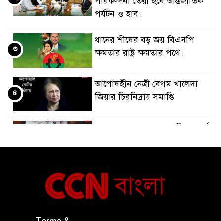
পরিকল্পনা তৈরী হবে আন্তর্জাতিক
পর্যটন ও হাব।
ধানের শীষের বড় জয় বিএনপি
৩
ক্ষমতার রাষ্ট্র ক্ষমতার পথে।
আপোষহীন নেত্রী বেগম খালেদা
৪
জিয়ার চিরনিদ্রায় সমাপ্তি
জাপান-বাংলাদেশ সহযোগিতা কার্বন
৫
বাজার প্রস্তুতি।
বাংলাদেশ ও কুয়েত: সেনাপ্রধান এবং
৬
সহ-পররাষ্ট্রমন্ত্রীর সৌজন্য সাক্ষাৎ
জাতীয় জরুরী ৯৯৯ সেবা পরিদর্শনে
Terms &