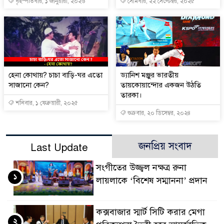
বৃহস্পতিবার, ১ জানুয়ারী, ২০২৬
সোমবার, ২২ সেপ্টেম্বর, ২০২৫
হেনা কোথায়? চাচা বাড়ি-ঘর এতো
ড্যানিশ মঞ্জুর ভারতীয়
সাজানো কেন?
তায়কোয়ান্দোর একজন উঠতি
তারকা।
শনিবার, ১ ফেব্রুয়ারী, ২০২৫
শুক্রবার, ২০ ডিসেম্বর, ২০২৪
জনপ্রিয় সংবাদ
Last Update
সংগীতের উজ্জ্বল নক্ষত্র রুনা
১
লায়লাকে ‘বিশেষ সম্মাননা’ প্রদান
কক্সবাজার স্মার্ট সিটি করার মেগা
২