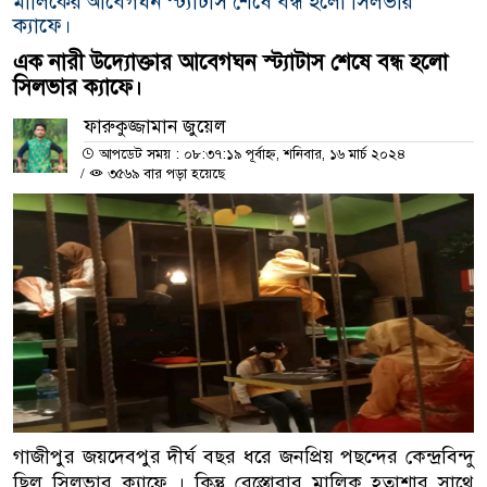
মালিকের আবেগঘন স্ট্যাটাস শেষে বন্ধ হলো সিলভার
ক্যাফে।
এক নারী উদ্যোক্তার আবেগঘন স্ট্যাটাস শেষে বন্ধ হলো
সিলভার ক্যাফে।
ফারুকুজ্জামান জুয়েল
আপডেট সময় : ০৮:৩৭:১৯ পূর্বাহ্ন, শনিবার, ১৬ মার্চ ২০২৪
/
৩৫৬৯ বার পড়া হয়েছে
গাজীপুর জয়দেবপুর দীর্ঘ বছর ধরে জনপ্রিয় পছন্দের কেন্দ্রবিন্দু
ছিল সিলভার ক্যাফে । কিন্তু রেস্তোরার মালিক হতাশার সাথে