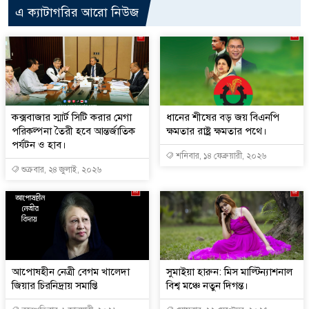
এ ক্যাটাগরির আরো নিউজ
কক্সবাজার স্মার্ট সিটি করার মেগা
ধানের শীষের বড় জয় বিএনপি
পরিকল্পনা তৈরী হবে আন্তর্জাতিক
ক্ষমতার রাষ্ট্র ক্ষমতার পথে।
পর্যটন ও হাব।
শনিবার, ১৪ ফেব্রুয়ারী, ২০২৬
শুক্রবার, ২৪ জুলাই, ২০২৬
আপোষহীন নেত্রী বেগম খালেদা
সুমাইয়া হারুন: মিস মাল্টিন্যাশনাল
জিয়ার চিরনিদ্রায় সমাপ্তি
বিশ্ব মঞ্চে নতুন দিগন্ত।