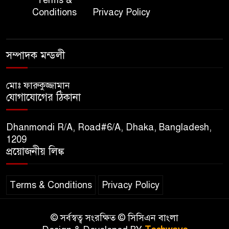
৭
অতিরিক্ত পুলিশ মহাপরিদর্শক
Conditions
Privacy Policy
বিপিআই-এর জ্বালানি প্রশিক্ষণ
৮
গবেষণা খাতে সমঝোতা স্বাক্ষর
সম্পাদক মন্ডলী
তিস্তার মশাল প্রজ্বালনে ১০৫ কিঃমিঃ
মোঃ ফারুকুজ্জামান
৯
যোগাযোগের ঠিকানা
জুড়ে বিএনপির আয়োজন।
Dhanmondi R/A, Road#6/A, Dhaka, Bangladesh,
সুমাইয়া হারুন: মিস মাল্টিন্যাশনাল
1209
১০
বিশ্ব মঞ্চে নতুন দিগন্ত।
প্রয়োজনীয় লিঙ্ক
Terms & Conditions
Privacy Policy
© সর্বস্বত্ব সংরক্ষিত © সিসিএন বাংলা