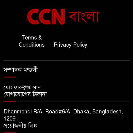
বাংলাদেশ ও কুয়েত: সেনাপ্রধান এবং
৬
সহ-পররাষ্ট্রমন্ত্রীর সৌজন্য সাক্ষাৎ
জাতীয় জরুরী ৯৯৯ সেবা পরিদর্শনে
Terms &
৭
অতিরিক্ত পুলিশ মহাপরিদর্শক
Conditions
Privacy Policy
বিপিআই-এর জ্বালানি প্রশিক্ষণ
৮
গবেষণা খাতে সমঝোতা স্বাক্ষর
সম্পাদক মন্ডলী
তিস্তার মশাল প্রজ্বালনে ১০৫ কিঃমিঃ
মোঃ ফারুকুজ্জামান
৯
যোগাযোগের ঠিকানা
জুড়ে বিএনপির আয়োজন।
Dhanmondi R/A, Road#6/A, Dhaka, Bangladesh,
সুমাইয়া হারুন: মিস মাল্টিন্যাশনাল
1209
১০
বিশ্ব মঞ্চে নতুন দিগন্ত।
প্রয়োজনীয় লিঙ্ক