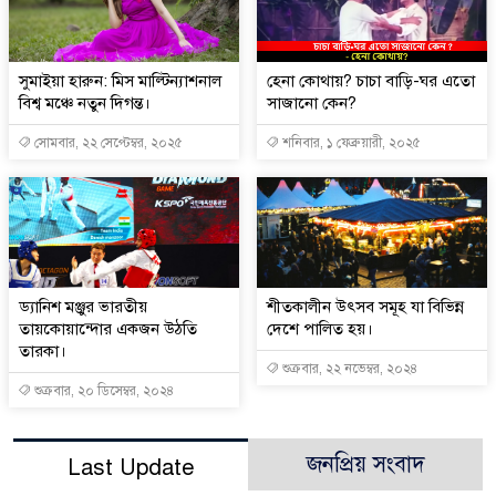
সুমাইয়া হারুন: মিস মাল্টিন্যাশনাল
হেনা কোথায়? চাচা বাড়ি-ঘর এতো
বিশ্ব মঞ্চে নতুন দিগন্ত।
সাজানো কেন?
সোমবার, ২২ সেপ্টেম্বর, ২০২৫
শনিবার, ১ ফেব্রুয়ারী, ২০২৫
ড্যানিশ মঞ্জুর ভারতীয়
শীতকালীন উৎসব সমূহ যা বিভিন্ন
তায়কোয়ান্দোর একজন উঠতি
দেশে পালিত হয়।
তারকা।
শুক্রবার, ২২ নভেম্বর, ২০২৪
শুক্রবার, ২০ ডিসেম্বর, ২০২৪
জনপ্রিয় সংবাদ
Last Update