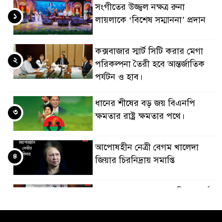
সংগীতের উজ্জ্বল নক্ষত্র রুনা
১
লায়লাকে ‘বিশেষ সম্মাননা’ প্রদান
কক্সবাজার স্মার্ট সিটি করার মেগা
২
পরিকল্পনা তৈরী হবে আন্তর্জাতিক
পর্যটন ও হাব।
ধানের শীষের বড় জয় বিএনপি
৩
ক্ষমতার রাষ্ট্র ক্ষমতার পথে।
আপোষহীন নেত্রী বেগম খালেদা
৪
জিয়ার চিরনিদ্রায় সমাপ্তি
জাপান-বাংলাদেশ সহযোগিতা কার্বন
৫
বাজার প্রস্তুতি।