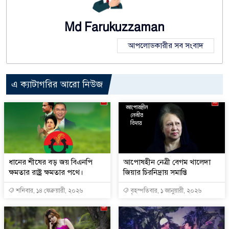
Md Farukuzzaman
আপলোডকারীর সব সংবাদ
এ ক্যাটাগরির আরো নিউজ
ধানের শীষের বড় জয় বিএনপি
আপোষহীন নেত্রী বেগম খালেদা
ক্ষমতার রাষ্ট্র ক্ষমতার পথে।
জিয়ার চিরনিদ্রায় সমাপ্তি
শনিবার, ১৪ ফেব্রুয়ারী, ২০২৬
বৃহস্পতিবার, ১ জানুয়ারী, ২০২৬