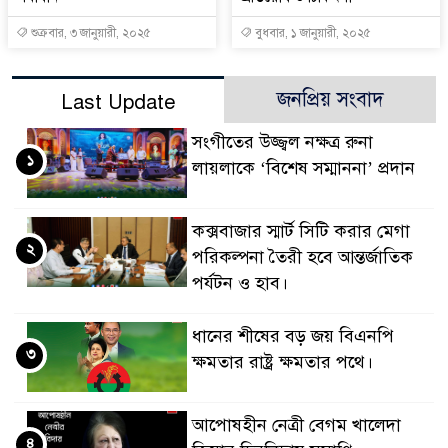
শুক্রবার, ৩ জানুয়ারী, ২০২৫
বুধবার, ১ জানুয়ারী, ২০২৫
জনপ্রিয় সংবাদ
Last Update
সংগীতের উজ্জ্বল নক্ষত্র রুনা
১
লায়লাকে ‘বিশেষ সম্মাননা’ প্রদান
কক্সবাজার স্মার্ট সিটি করার মেগা
২
পরিকল্পনা তৈরী হবে আন্তর্জাতিক
পর্যটন ও হাব।
ধানের শীষের বড় জয় বিএনপি
৩
ক্ষমতার রাষ্ট্র ক্ষমতার পথে।
আপোষহীন নেত্রী বেগম খালেদা
৪