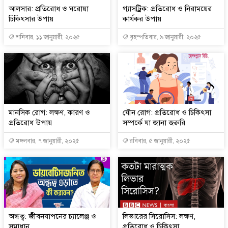
আলসার: প্রতিরোধ ও ঘরোয়া
গ্যাসট্রিক: প্রতিরোধ ও নিরাময়ের
চিকিৎসার উপায়
কার্যকর উপায়
শনিবার, ১১ জানুয়ারী, ২০২৫
বৃহস্পতিবার, ৯ জানুয়ারী, ২০২৫
মানসিক রোগ: লক্ষণ, কারণ ও
যৌন রোগ: প্রতিরোধ ও চিকিৎসা
প্রতিরোধ উপায়
সম্পর্কে যা জানা জরুরি
মঙ্গলবার, ৭ জানুয়ারী, ২০২৫
রবিবার, ৫ জানুয়ারী, ২০২৫
অন্ধত্ব: জীবনযাপনের চ্যালেঞ্জ ও
লিভারের সিরোসিস: লক্ষণ,
সমাধান
প্রতিরোধ ও চিকিৎসা