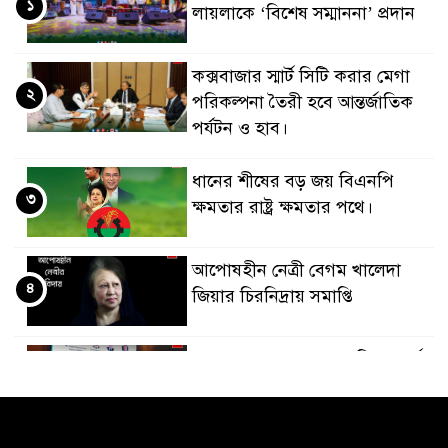
১
লায়লাকে ‘বিশেষ সম্মাননা’ প্রদান
কক্সবাজার স্মার্ট সিটি করার মেগা
২
পরিকল্পনা তৈরী হবে আন্তর্জাতিক
পর্যটন ও হাব।
ধানের শীষের বড় জয় বিএনপি
৩
ক্ষমতার রাষ্ট্র ক্ষমতার পথে।
আপোষহীন নেত্রী বেগম খালেদা
৪
জিয়ার চিরনিদ্রায় সমাপ্তি
জাপান-বাংলাদেশ সহযোগিতা কার্বন
৫
বাজার প্রস্তুতি।
বাংলাদেশ ও কুয়েত: সেনাপ্রধান এবং