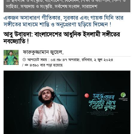
ইসলাম ও সংস্কৃতি
বাংলাদেশ
বিনোদন
শিক্ষা ও ক্যাম্পাস
শিল্প ও
,
,
,
,
সাহিত্য
সম্প্রদায় ও সংস্কৃতি
সর্বশেষ সংবাদ
সারাদেশ
,
,
,
একজন অসাধারণ গীতিকার, সুরকার এবং গায়ক যিনি তার
সঙ্গীতের মাধ্যমে শান্তি ও অনুপ্রেরণা ছড়িয়ে দিচ্ছেন !
আবু উবায়দা: বাংলাদেশের আধুনিক ইসলামী সঙ্গীতের
নবজ্যোতি !
ফারুকুজ্জামান জুয়েল,
আপডেট সময় : ০৪:৩৮:৪৭ অপরাহ্ন, রবিবার, ২ জুন ২০২৪
/
৪৩৯০ বার পড়া হয়েছে