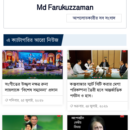
Md Farukuzzaman
আপলোডকারীর সব সংবাদ
এ ক্যাটাগরির আরো নিউজ
সংগীতের উজ্জ্বল নক্ষত্র রুনা
কক্সবাজার স্মার্ট সিটি করার মেগা
লায়লাকে ‘বিশেষ সম্মাননা’ প্রদান
পরিকল্পনা তৈরী হবে আন্তর্জাতিক
পর্যটন ও হাব।
শনিবার, ২৫ জুলাই, ২০২৬
শুক্রবার, ২৪ জুলাই, ২০২৬