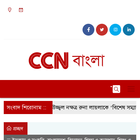
০৯:৫২ পূর্বাহ্ন, বৃহস্পতিবার, ০৬ অগাস্ট ২০২৬, ২২
শ্রাবণ ১৪৩৩ বঙ্গাব্দ
সংবাদ শিরোনাম ::
সংগীতের উজ্জ্বল নক্ষত্র রুনা লায়লাকে ‘বিশেষ সম্মাননা’ প
প্রচ্ছদ