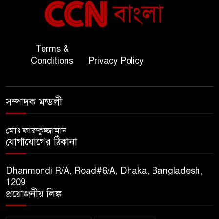
৬
সহ-পররাষ্ট্রমন্ত্রীর সৌজন্য সাক্ষাৎ
জাতীয় জরুরী ৯৯৯ সেবা পরিদর্শনে
Terms &
৭
অতিরিক্ত পুলিশ মহাপরিদর্শক
Conditions
Privacy Policy
বিপিআই-এর জ্বালানি প্রশিক্ষণ
৮
গবেষণা খাতে সমঝোতা স্বাক্ষর
সম্পাদক মন্ডলী
তিস্তার মশাল প্রজ্বালনে ১০৫ কিঃমিঃ
মোঃ ফারুকুজ্জামান
৯
যোগাযোগের ঠিকানা
জুড়ে বিএনপির আয়োজন।
Dhanmondi R/A, Road#6/A, Dhaka, Bangladesh,
সুমাইয়া হারুন: মিস মাল্টিন্যাশনাল
1209
১০
বিশ্ব মঞ্চে নতুন দিগন্ত।
প্রয়োজনীয় লিঙ্ক