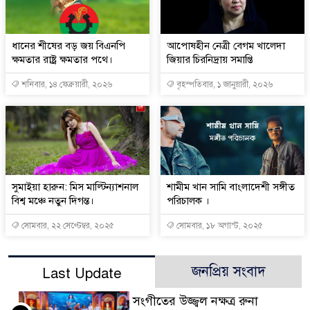
ধানের শীষের বড় জয় বিএনপি
আপোষহীন নেত্রী বেগম খালেদা
ক্ষমতার রাষ্ট্র ক্ষমতার পথে।
জিয়ার চিরনিদ্রায় সমাপ্তি
শনিবার, ১৪ ফেব্রুয়ারী, ২০২৬
বৃহস্পতিবার, ১ জানুয়ারী, ২০২৬
সুমাইয়া হারুন: মিস মাল্টিন্যাশনাল
শামীম খান সামি বাংলাদেশী সঙ্গীত
বিশ্ব মঞ্চে নতুন দিগন্ত।
পরিচালক ।
সোমবার, ২২ সেপ্টেম্বর, ২০২৫
সোমবার, ১৮ অগাস্ট, ২০২৫
জনপ্রিয় সংবাদ
Last Update
সংগীতের উজ্জ্বল নক্ষত্র রুনা