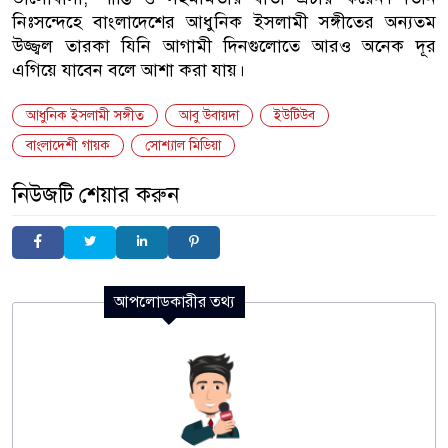
নিঃসন্দেহে বাংলাদেশের আধুনিক ইসলামী সঙ্গীতের অন্যতম
উজ্জ্বল তারকা যিনি আগামী দিনগুলোতে আরও অনেক দূর
এগিয়ে যাবেন বলে আশা করা যায়।
আধুনিক ইসলামী সঙ্গীত
আবু উবায়দা
ইউটিউব
বাংলাদেশী গায়ক
সোশ্যাল মিডিয়া
নিউজটি শেয়ার করুন
আপলোডকারীর তথ্য