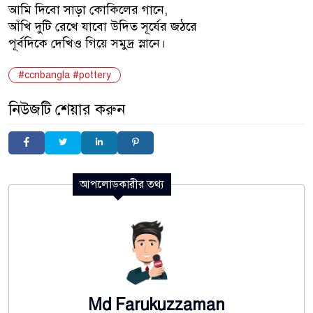
আমি দিবো সাড়া কোকিলের গানে,
আঁখি দুটি রেখে যাবো উদিত সূর্যের জঠরে
পূর্বদিকে দেখিও গিয়ে সমুদ্র স্নানে।
#ccnbangla #pottery
নিউজটি শেয়ার করুন
আপলোডকারীর তথ্য
Md Farukuzzaman