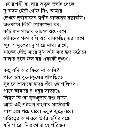
এই রূপসী বাংলার অতুল তল্লাট থেকে
দু’কদম হেঁটে খোঁজ নিও আমার
দেখবে দূর্বাঘাসের স্বর্গীয় রাজত্বের রত্নাবলি।
অন্ধকারে ঝিঁঝিঁ পোকাদের ঘর,
কচি ধান পাতার আঁচলে শুয়ে-বসে
যৌবনের গল্প বলি ওই ঘাসফড়িং এর সাথে
ক্ষুদ্র শামুকেরা দু’পায়ে মাথা রাখে,
মাঝেই দৌঁড় মারে দু’একটা মাছ হৃদ উঠোনে
নালার বুকে জল বয় একাকী দুঃখে।
কভু যদি আর ফিরে না আসি?
পাবে ওই বুনোফুলের পাপড়িতে
সুবাসে ভাসাবো হৃদয় পঁচা ওই গলিপথ।
পাবে আমারে রংধনুর সাতরঙে
শিমুল কিংবা কৃষ্ণচূড়ার রক্ত লালে,
আমি এই শ্যামল বাংলার মাঠেঘাটে
লাশ হয়ে পঁচে যাবো তবুও জুড়ে রবো
অস্তিত্বের আঁশ রবে উর্বর ভূমির রন্ধ্রে
যদি পারো নিও খোঁজ হে পরিজন!