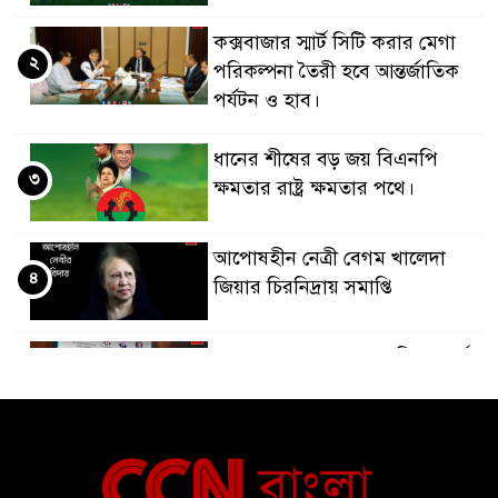
কক্সবাজার স্মার্ট সিটি করার মেগা
২
পরিকল্পনা তৈরী হবে আন্তর্জাতিক
পর্যটন ও হাব।
ধানের শীষের বড় জয় বিএনপি
৩
ক্ষমতার রাষ্ট্র ক্ষমতার পথে।
আপোষহীন নেত্রী বেগম খালেদা
৪
জিয়ার চিরনিদ্রায় সমাপ্তি
জাপান-বাংলাদেশ সহযোগিতা কার্বন
৫
বাজার প্রস্তুতি।
বাংলাদেশ ও কুয়েত: সেনাপ্রধান এবং
৬
সহ-পররাষ্ট্রমন্ত্রীর সৌজন্য সাক্ষাৎ