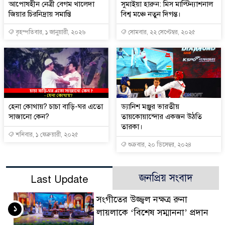
আপোষহীন নেত্রী বেগম খালেদা
সুমাইয়া হারুন: মিস মাল্টিন্যাশনাল
জিয়ার চিরনিদ্রায় সমাপ্তি
বিশ্ব মঞ্চে নতুন দিগন্ত।
বৃহস্পতিবার, ১ জানুয়ারী, ২০২৬
সোমবার, ২২ সেপ্টেম্বর, ২০২৫
হেনা কোথায়? চাচা বাড়ি-ঘর এতো
ড্যানিশ মঞ্জুর ভারতীয়
সাজানো কেন?
তায়কোয়ান্দোর একজন উঠতি
তারকা।
শনিবার, ১ ফেব্রুয়ারী, ২০২৫
শুক্রবার, ২০ ডিসেম্বর, ২০২৪
জনপ্রিয় সংবাদ
Last Update
সংগীতের উজ্জ্বল নক্ষত্র রুনা
১
লায়লাকে ‘বিশেষ সম্মাননা’ প্রদান