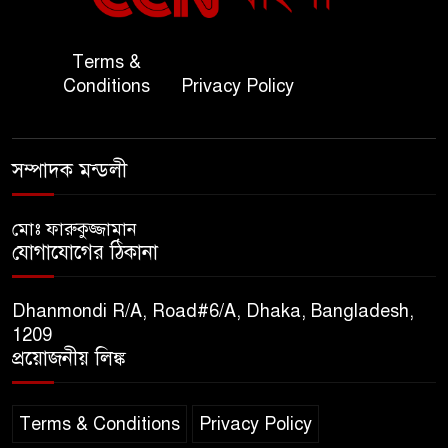
জাতীয় জরুরী ৯৯৯ সেবা পরিদর্শনে
Terms &
৭
অতিরিক্ত পুলিশ মহাপরিদর্শক
Conditions
Privacy Policy
বিপিআই-এর জ্বালানি প্রশিক্ষণ
৮
গবেষণা খাতে সমঝোতা স্বাক্ষর
সম্পাদক মন্ডলী
তিস্তার মশাল প্রজ্বালনে ১০৫ কিঃমিঃ
মোঃ ফারুকুজ্জামান
৯
যোগাযোগের ঠিকানা
জুড়ে বিএনপির আয়োজন।
Dhanmondi R/A, Road#6/A, Dhaka, Bangladesh,
সুমাইয়া হারুন: মিস মাল্টিন্যাশনাল
1209
১০
বিশ্ব মঞ্চে নতুন দিগন্ত।
প্রয়োজনীয় লিঙ্ক
Terms & Conditions
Privacy Policy